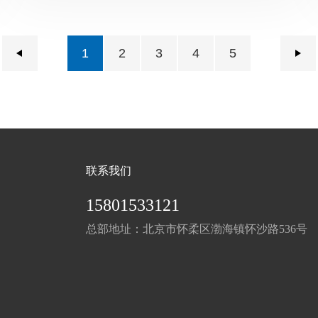
1
2
3
4
5
联系我们
15801533121
总部地址：北京市怀柔区渤海镇怀沙路536号